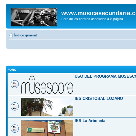
www.musicasecundaria.
Foro de los centros asociados a la página.
Índice general
FORO
USO DEL PROGRAMA MUSESC
IES CRISTÓBAL LOZANO
IES La Arboleda