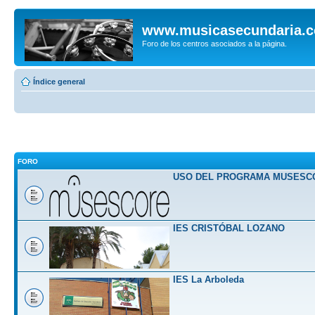
www.musicasecundaria.
Foro de los centros asociados a la página.
Índice general
FORO
USO DEL PROGRAMA MUSESC
IES CRISTÓBAL LOZANO
IES La Arboleda