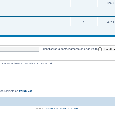
1
1249
5
3964
|
Identificarse automáticamente en cada visita
 usuarios activos en los últimos 5 minutos)
ás reciente es
xoriquvee
Volver a
www.musicasecundaria.com