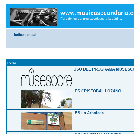
www.musicasecundaria.
Foro de los centros asociados a la página.
Índice general
FORO
USO DEL PROGRAMA MUSESC
IES CRISTÓBAL LOZANO
IES La Arboleda