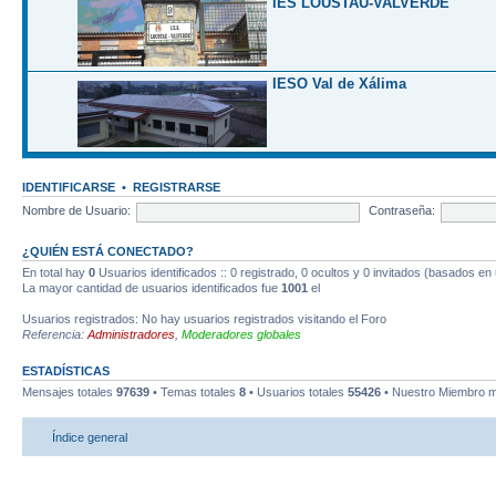
IES LOUSTAU-VALVERDE
IESO Val de Xálima
IDENTIFICARSE
•
REGISTRARSE
Nombre de Usuario:
Contraseña:
¿QUIÉN ESTÁ CONECTADO?
En total hay
0
Usuarios identificados :: 0 registrado, 0 ocultos y 0 invitados (basados en
La mayor cantidad de usuarios identificados fue
1001
el
Usuarios registrados: No hay usuarios registrados visitando el Foro
Referencia:
Administradores
,
Moderadores globales
ESTADÍSTICAS
Mensajes totales
97639
• Temas totales
8
• Usuarios totales
55426
• Nuestro Miembro m
Índice general