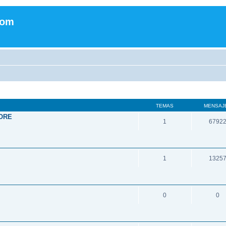
com
TEMAS
MENSAJ
ORE
1
6792
1
1325
0
0