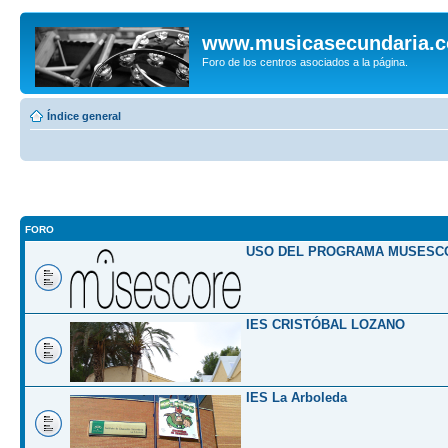
www.musicasecundaria.
Foro de los centros asociados a la página.
Índice general
FORO
USO DEL PROGRAMA MUSESC
IES CRISTÓBAL LOZANO
IES La Arboleda