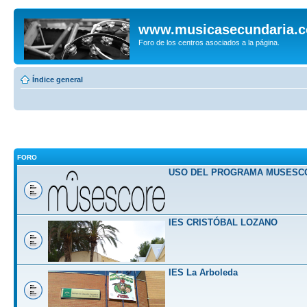
www.musicasecundaria.
Foro de los centros asociados a la página.
Índice general
FORO
USO DEL PROGRAMA MUSESC
IES CRISTÓBAL LOZANO
IES La Arboleda