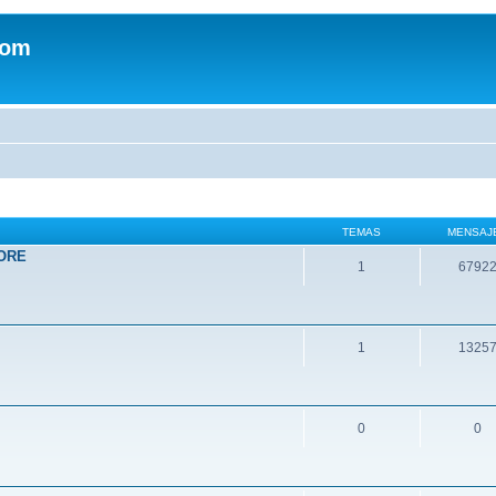
com
TEMAS
MENSAJ
ORE
1
6792
1
1325
0
0