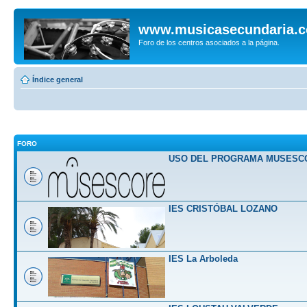
www.musicasecundaria.
Foro de los centros asociados a la página.
Índice general
FORO
USO DEL PROGRAMA MUSESC
IES CRISTÓBAL LOZANO
IES La Arboleda