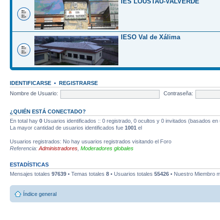
IES LOUSTAU-VALVERDE
IESO Val de Xálima
IDENTIFICARSE
•
REGISTRARSE
Nombre de Usuario:
Contraseña:
¿QUIÉN ESTÁ CONECTADO?
En total hay
0
Usuarios identificados :: 0 registrado, 0 ocultos y 0 invitados (basados en
La mayor cantidad de usuarios identificados fue
1001
el
Usuarios registrados: No hay usuarios registrados visitando el Foro
Referencia:
Administradores
,
Moderadores globales
ESTADÍSTICAS
Mensajes totales
97639
• Temas totales
8
• Usuarios totales
55426
• Nuestro Miembro m
Índice general