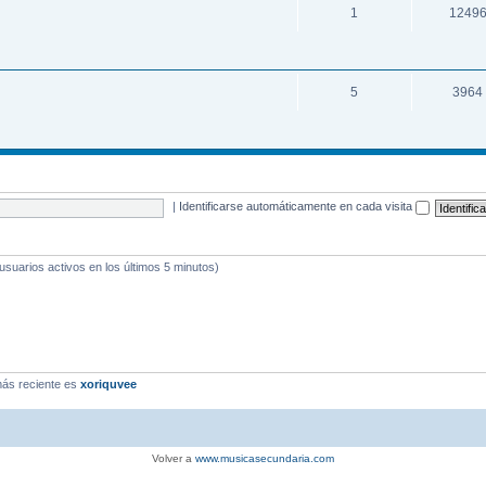
1
1249
5
3964
|
Identificarse automáticamente en cada visita
 usuarios activos en los últimos 5 minutos)
ás reciente es
xoriquvee
Volver a
www.musicasecundaria.com