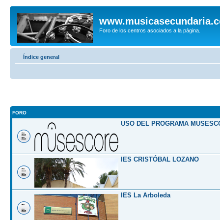
www.musicasecundaria.
Foro de los centros asociados a la página.
Índice general
FORO
USO DEL PROGRAMA MUSESC
IES CRISTÓBAL LOZANO
IES La Arboleda