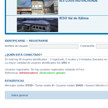
IES LOUSTAU-VALVERDE
IESO Val de Xálima
IDENTIFICARSE
•
REGISTRARSE
Nombre de Usuario:
Contraseña:
¿QUIÉN ESTÁ CONECTADO?
En total hay
0
Usuarios identificados :: 0 registrado, 0 ocultos y 0 invitados (basados en
La mayor cantidad de usuarios identificados fue
1001
el
Usuarios registrados: No hay usuarios registrados visitando el Foro
Referencia:
Administradores
,
Moderadores globales
ESTADÍSTICAS
Mensajes totales
97639
• Temas totales
8
• Usuarios totales
55426
• Nuestro Miembro m
Índice general