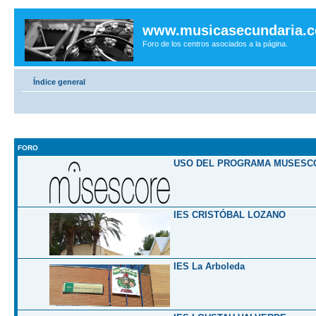
www.musicasecundaria.
Foro de los centros asociados a la página.
Índice general
FORO
USO DEL PROGRAMA MUSESC
IES CRISTÓBAL LOZANO
IES La Arboleda