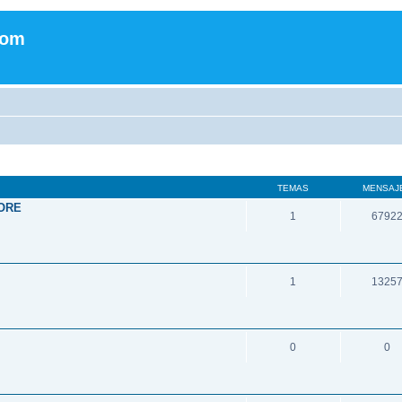
com
TEMAS
MENSAJ
ORE
1
6792
1
1325
0
0