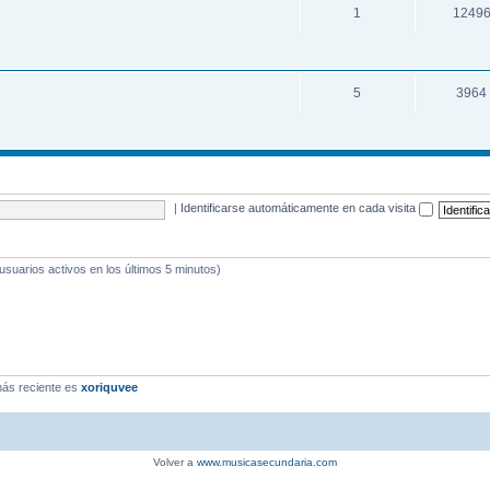
1
1249
5
3964
|
Identificarse automáticamente en cada visita
 usuarios activos en los últimos 5 minutos)
ás reciente es
xoriquvee
Volver a
www.musicasecundaria.com