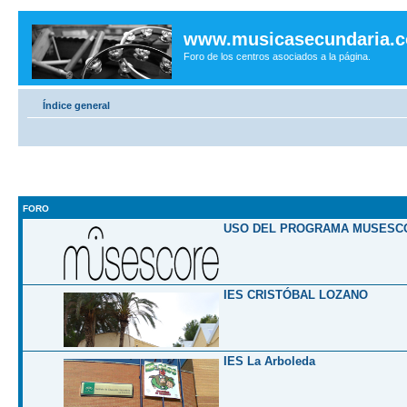
www.musicasecundaria.
Foro de los centros asociados a la página.
Índice general
FORO
USO DEL PROGRAMA MUSESC
IES CRISTÓBAL LOZANO
IES La Arboleda