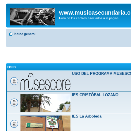
www.musicasecundaria.
Foro de los centros asociados a la página.
Índice general
FORO
USO DEL PROGRAMA MUSESC
IES CRISTÓBAL LOZANO
IES La Arboleda