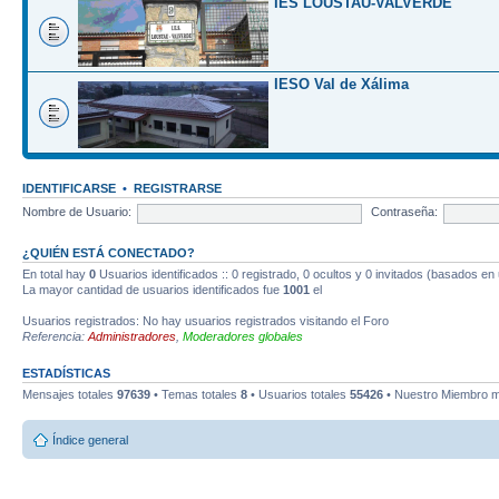
IES LOUSTAU-VALVERDE
IESO Val de Xálima
IDENTIFICARSE
•
REGISTRARSE
Nombre de Usuario:
Contraseña:
¿QUIÉN ESTÁ CONECTADO?
En total hay
0
Usuarios identificados :: 0 registrado, 0 ocultos y 0 invitados (basados en
La mayor cantidad de usuarios identificados fue
1001
el
Usuarios registrados: No hay usuarios registrados visitando el Foro
Referencia:
Administradores
,
Moderadores globales
ESTADÍSTICAS
Mensajes totales
97639
• Temas totales
8
• Usuarios totales
55426
• Nuestro Miembro m
Índice general