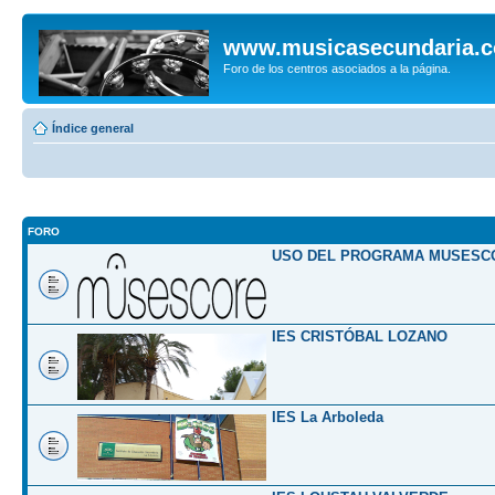
www.musicasecundaria.
Foro de los centros asociados a la página.
Índice general
FORO
USO DEL PROGRAMA MUSESC
IES CRISTÓBAL LOZANO
IES La Arboleda