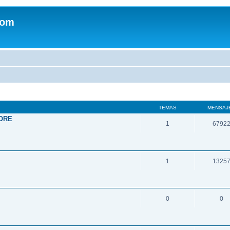
com
TEMAS
MENSAJ
ORE
1
6792
1
1325
0
0