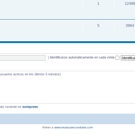
1
1249
5
3964
|
Identificarse automáticamente en cada visita
 usuarios activos en los últimos 5 minutos)
ás reciente es
xoriquvee
Volver a
www.musicasecundaria.com