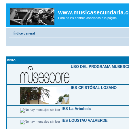
www.musicasecundaria.
Foro de los centros asociados a la página.
Índice general
FORO
USO DEL PROGRAMA MUSESC
IES CRISTÓBAL LOZANO
IES La Arboleda
IES LOUSTAU-VALVERDE