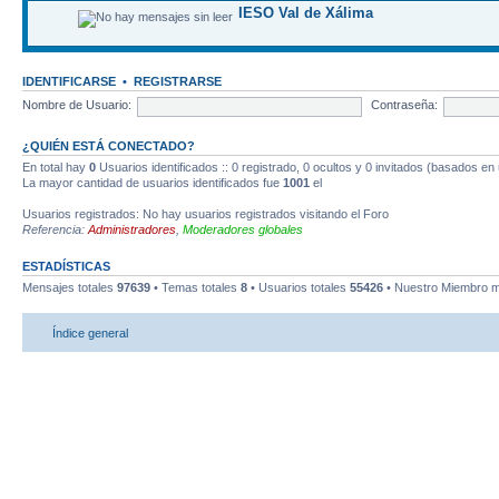
IESO Val de Xálima
IDENTIFICARSE
•
REGISTRARSE
Nombre de Usuario:
Contraseña:
¿QUIÉN ESTÁ CONECTADO?
En total hay
0
Usuarios identificados :: 0 registrado, 0 ocultos y 0 invitados (basados en
La mayor cantidad de usuarios identificados fue
1001
el
Usuarios registrados: No hay usuarios registrados visitando el Foro
Referencia:
Administradores
,
Moderadores globales
ESTADÍSTICAS
Mensajes totales
97639
• Temas totales
8
• Usuarios totales
55426
• Nuestro Miembro m
Índice general