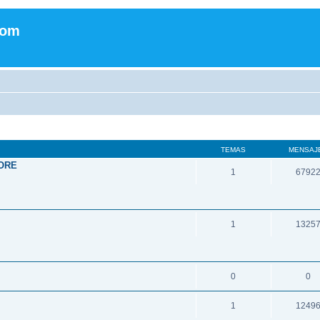
com
TEMAS
MENSAJ
ORE
1
6792
1
1325
0
0
1
1249