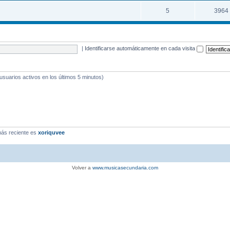
5
3964
|
Identificarse automáticamente en cada visita
 usuarios activos en los últimos 5 minutos)
ás reciente es
xoriquvee
Volver a
www.musicasecundaria.com