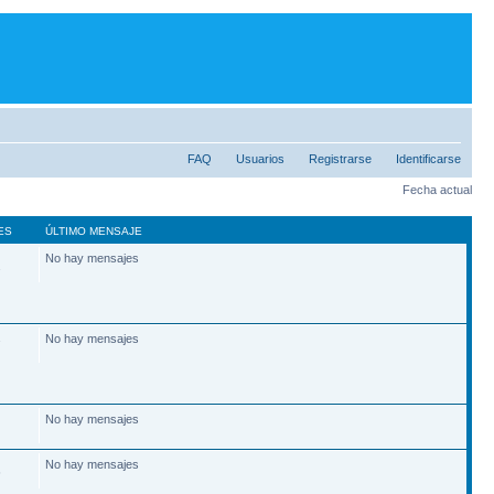
FAQ
Usuarios
Registrarse
Identificarse
Fecha actual
ES
ÚLTIMO MENSAJE
No hay mensajes
2
No hay mensajes
7
No hay mensajes
No hay mensajes
6