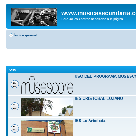
www.musicasecundaria.
Foro de los centros asociados a la página.
Índice general
FORO
USO DEL PROGRAMA MUSESC
IES CRISTÓBAL LOZANO
IES La Arboleda