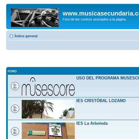
www.musicasecundaria.
Foro de los centros asociados a la página.
Índice general
FORO
USO DEL PROGRAMA MUSESC
IES CRISTÓBAL LOZANO
IES La Arboleda