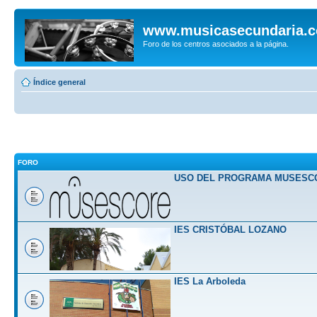
www.musicasecundaria.
Foro de los centros asociados a la página.
Índice general
FORO
USO DEL PROGRAMA MUSESC
IES CRISTÓBAL LOZANO
IES La Arboleda