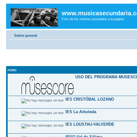
www.musicasecundaria.
Foro de los centros asociados a la página.
Índice general
FORO
USO DEL PROGRAMA MUSESC
IES CRISTÓBAL LOZANO
IES La Arboleda
IES LOUSTAU-VALVERDE
IESO Val de Xálima