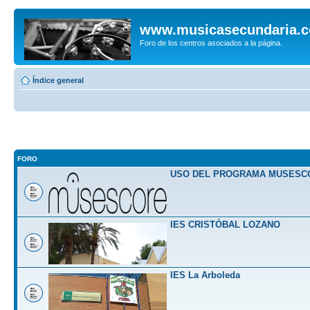
www.musicasecundaria.
Foro de los centros asociados a la página.
Índice general
FORO
USO DEL PROGRAMA MUSESC
IES CRISTÓBAL LOZANO
IES La Arboleda