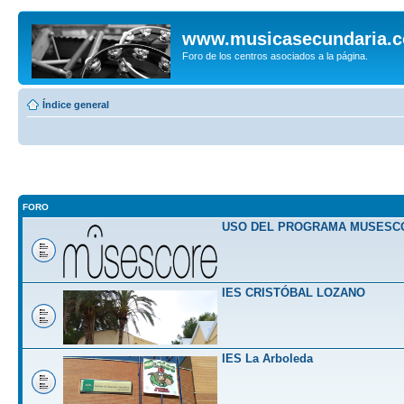
www.musicasecundaria.
Foro de los centros asociados a la página.
Índice general
FORO
USO DEL PROGRAMA MUSESC
IES CRISTÓBAL LOZANO
IES La Arboleda