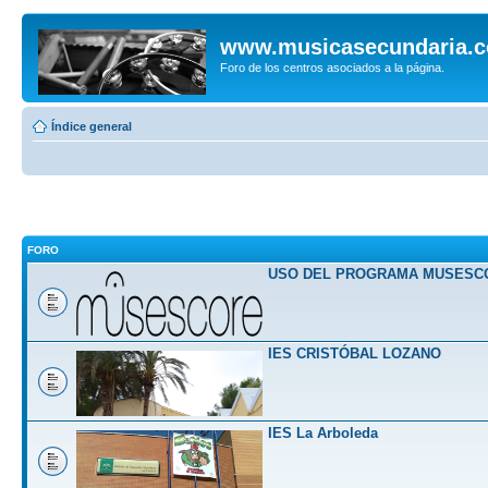
www.musicasecundaria.
Foro de los centros asociados a la página.
Índice general
FORO
USO DEL PROGRAMA MUSESC
IES CRISTÓBAL LOZANO
IES La Arboleda