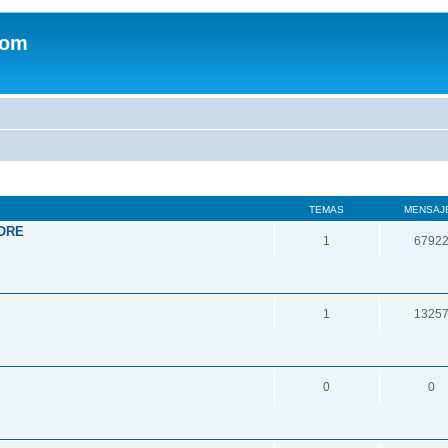
com
TEMAS
MENSAJ
ORE
1
6792
1
1325
0
0