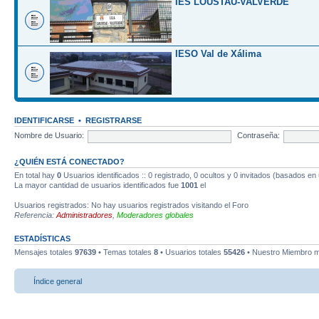
IES LOUSTAU-VALVERDE
IESO Val de Xálima
IDENTIFICARSE
•
REGISTRARSE
Nombre de Usuario:
Contraseña:
¿QUIÉN ESTÁ CONECTADO?
En total hay
0
Usuarios identificados :: 0 registrado, 0 ocultos y 0 invitados (basados en
La mayor cantidad de usuarios identificados fue
1001
el
Usuarios registrados: No hay usuarios registrados visitando el Foro
Referencia:
Administradores
,
Moderadores globales
ESTADÍSTICAS
Mensajes totales
97639
• Temas totales
8
• Usuarios totales
55426
• Nuestro Miembro m
Índice general