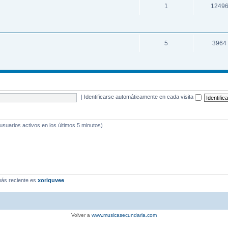
1
1249
5
3964
|
Identificarse automáticamente en cada visita
 usuarios activos en los últimos 5 minutos)
ás reciente es
xoriquvee
Volver a
www.musicasecundaria.com