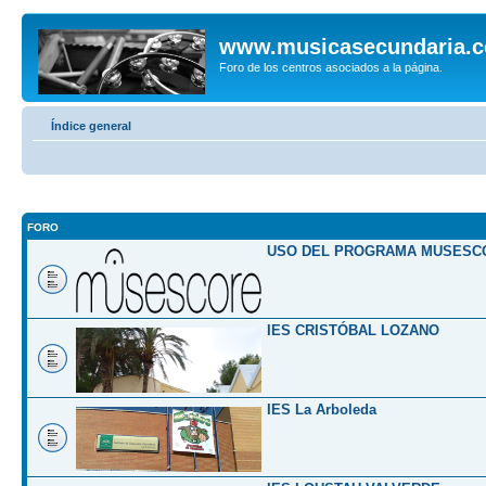
www.musicasecundaria.
Foro de los centros asociados a la página.
Índice general
FORO
USO DEL PROGRAMA MUSESC
IES CRISTÓBAL LOZANO
IES La Arboleda