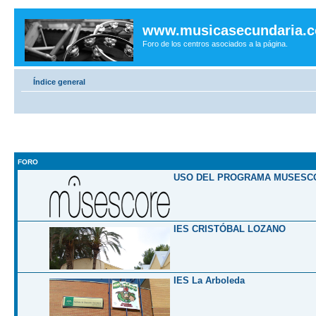
www.musicasecundaria.
Foro de los centros asociados a la página.
Índice general
FORO
USO DEL PROGRAMA MUSESC
IES CRISTÓBAL LOZANO
IES La Arboleda