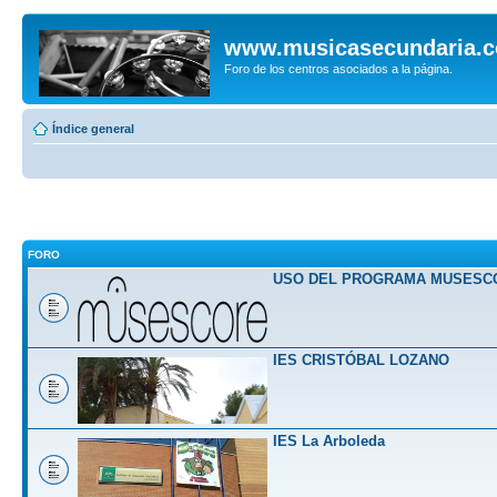
www.musicasecundaria.
Foro de los centros asociados a la página.
Índice general
FORO
USO DEL PROGRAMA MUSESC
IES CRISTÓBAL LOZANO
IES La Arboleda