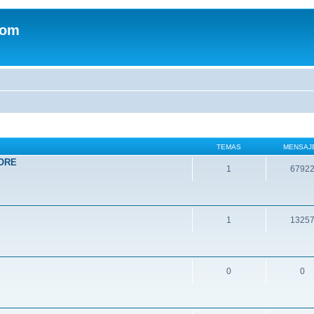
com
TEMAS
MENSAJ
ORE
1
6792
1
1325
0
0