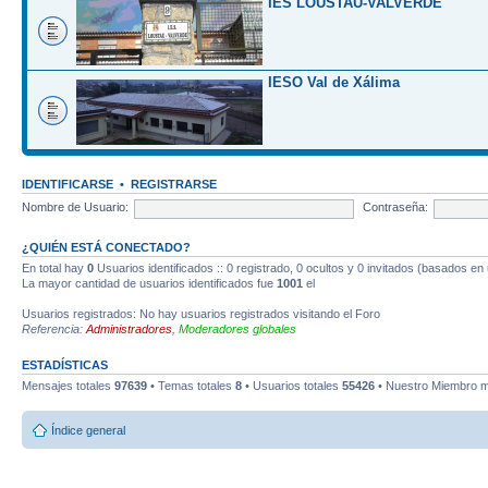
IES LOUSTAU-VALVERDE
IESO Val de Xálima
IDENTIFICARSE
•
REGISTRARSE
Nombre de Usuario:
Contraseña:
¿QUIÉN ESTÁ CONECTADO?
En total hay
0
Usuarios identificados :: 0 registrado, 0 ocultos y 0 invitados (basados en
La mayor cantidad de usuarios identificados fue
1001
el
Usuarios registrados: No hay usuarios registrados visitando el Foro
Referencia:
Administradores
,
Moderadores globales
ESTADÍSTICAS
Mensajes totales
97639
• Temas totales
8
• Usuarios totales
55426
• Nuestro Miembro m
Índice general