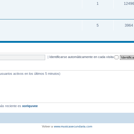
1
1249
5
3964
|
Identificarse automáticamente en cada visita
 usuarios activos en los últimos 5 minutos)
ás reciente es
xoriquvee
Volver a
www.musicasecundaria.com