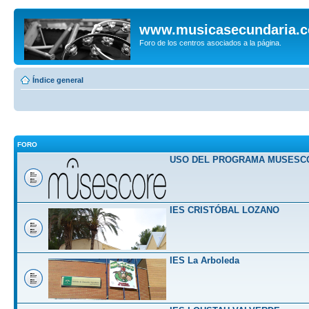
www.musicasecundaria.
Foro de los centros asociados a la página.
Índice general
FORO
USO DEL PROGRAMA MUSESC
IES CRISTÓBAL LOZANO
IES La Arboleda