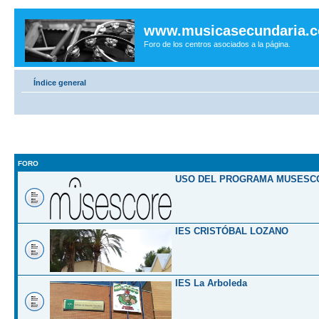
www.musicasecundaria.
Foro de los centros asociados a la página.
Índice general
FORO
USO DEL PROGRAMA MUSESC
IES CRISTÓBAL LOZANO
IES La Arboleda