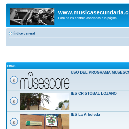
www.musicasecundaria.
Foro de los centros asociados a la página.
Índice general
FORO
USO DEL PROGRAMA MUSESC
IES CRISTÓBAL LOZANO
IES La Arboleda