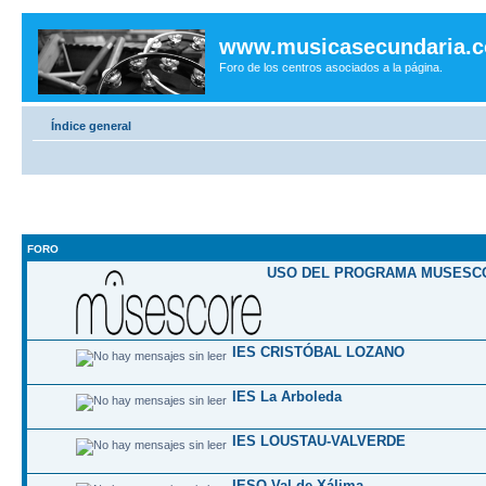
www.musicasecundaria.
Foro de los centros asociados a la página.
Índice general
FORO
USO DEL PROGRAMA MUSESC
IES CRISTÓBAL LOZANO
IES La Arboleda
IES LOUSTAU-VALVERDE
IESO Val de Xálima