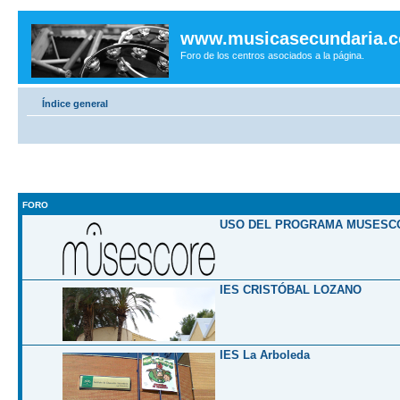
www.musicasecundaria.
Foro de los centros asociados a la página.
Índice general
FORO
USO DEL PROGRAMA MUSESC
IES CRISTÓBAL LOZANO
IES La Arboleda