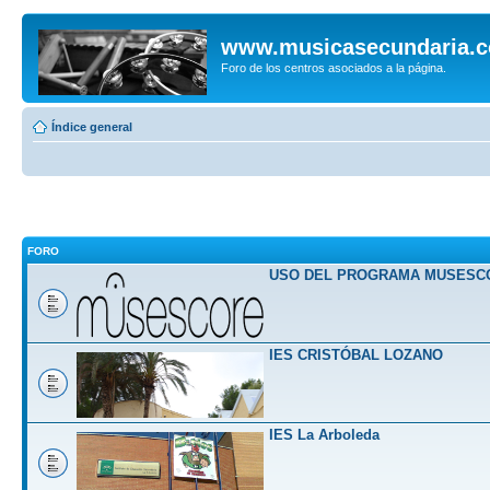
www.musicasecundaria.
Foro de los centros asociados a la página.
Índice general
FORO
USO DEL PROGRAMA MUSESC
IES CRISTÓBAL LOZANO
IES La Arboleda