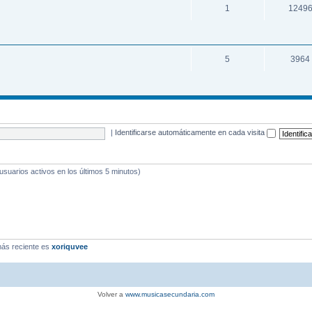
1
1249
5
3964
|
Identificarse automáticamente en cada visita
 usuarios activos en los últimos 5 minutos)
ás reciente es
xoriquvee
Volver a
www.musicasecundaria.com