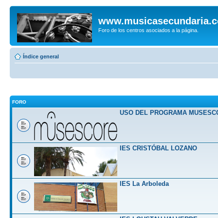
www.musicasecundaria.
Foro de los centros asociados a la página.
Índice general
FORO
USO DEL PROGRAMA MUSESC
IES CRISTÓBAL LOZANO
IES La Arboleda