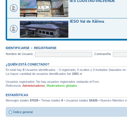
IES LOUSTAU-VALVERDE
IESO Val de Xálima
IDENTIFICARSE
•
REGISTRARSE
Nombre de Usuario:
Contraseña:
¿QUIÉN ESTÁ CONECTADO?
En total hay
0
Usuarios identificados :: 0 registrado, 0 ocultos y 0 invitados (basados en
La mayor cantidad de usuarios identificados fue
1001
el
Usuarios registrados: No hay usuarios registrados visitando el Foro
Referencia:
Administradores
,
Moderadores globales
ESTADÍSTICAS
Mensajes totales
97639
• Temas totales
8
• Usuarios totales
55426
• Nuestro Miembro m
Índice general