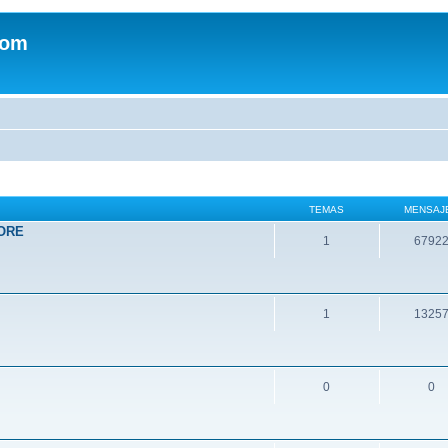
com
TEMAS
MENSAJ
ORE
1
6792
1
1325
0
0