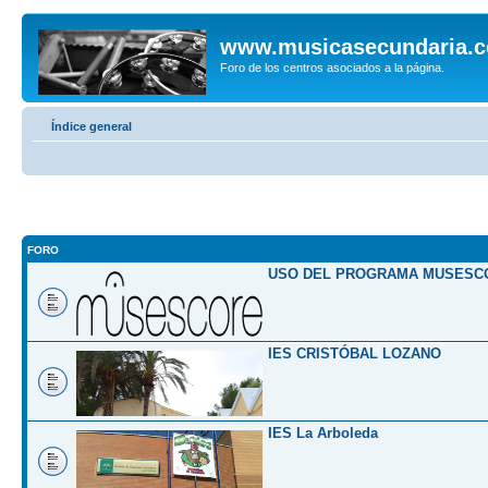
www.musicasecundaria.
Foro de los centros asociados a la página.
Índice general
FORO
USO DEL PROGRAMA MUSESC
IES CRISTÓBAL LOZANO
IES La Arboleda