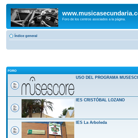
www.musicasecundaria.
Foro de los centros asociados a la página.
Índice general
FORO
USO DEL PROGRAMA MUSESC
IES CRISTÓBAL LOZANO
IES La Arboleda