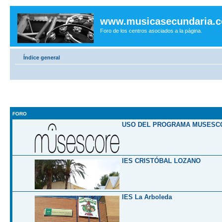
www.musicasecundaria.
Foro de los centros asociados a la página.
Índice general
FORO
USO DEL PROGRAMA MUSESC
IES CRISTÓBAL LOZANO
IES La Arboleda