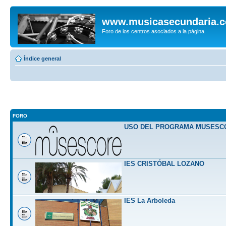
www.musicasecundaria.
Foro de los centros asociados a la página.
Índice general
FORO
USO DEL PROGRAMA MUSESC
IES CRISTÓBAL LOZANO
IES La Arboleda