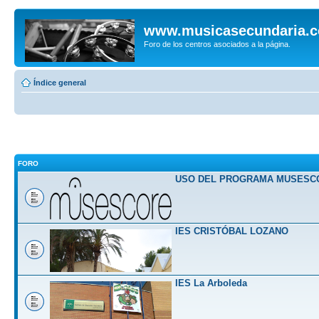
www.musicasecundaria.
Foro de los centros asociados a la página.
Índice general
FORO
USO DEL PROGRAMA MUSESC
IES CRISTÓBAL LOZANO
IES La Arboleda