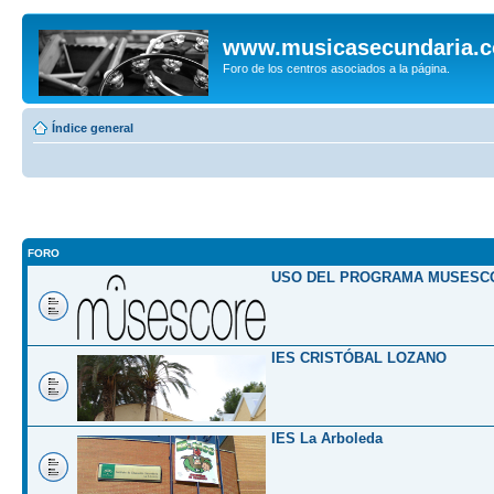
www.musicasecundaria.
Foro de los centros asociados a la página.
Índice general
FORO
USO DEL PROGRAMA MUSESC
IES CRISTÓBAL LOZANO
IES La Arboleda