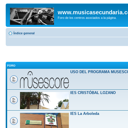
www.musicasecundaria.
Foro de los centros asociados a la página.
Índice general
FORO
USO DEL PROGRAMA MUSESC
IES CRISTÓBAL LOZANO
IES La Arboleda