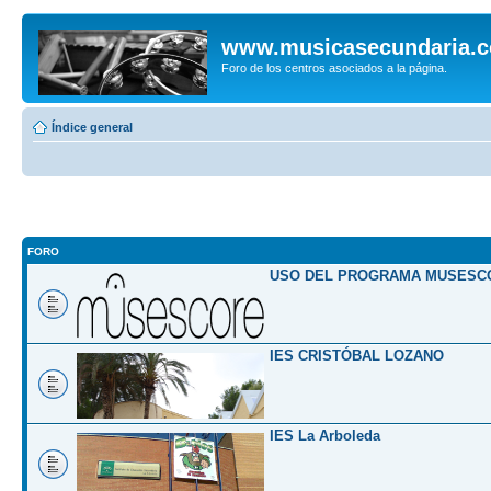
www.musicasecundaria.
Foro de los centros asociados a la página.
Índice general
FORO
USO DEL PROGRAMA MUSESC
IES CRISTÓBAL LOZANO
IES La Arboleda