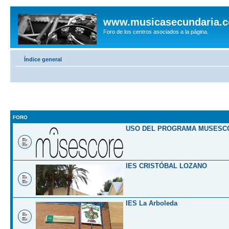
www.musicasecundaria.
Foro de los centros asociados a la página.
Índice general
FORO
USO DEL PROGRAMA MUSESC
IES CRISTÓBAL LOZANO
IES La Arboleda