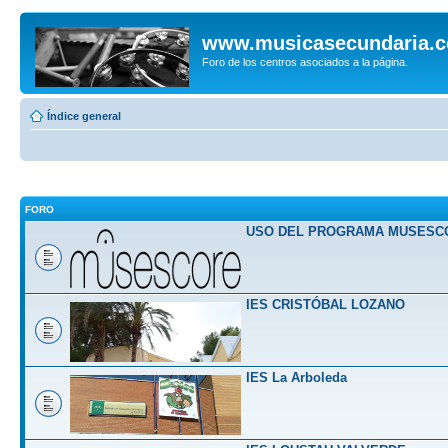
www.musicasecundaria.
Foro de los centros asociados a la página.
Índice general
FORO
USO DEL PROGRAMA MUSESC
IES CRISTÓBAL LOZANO
IES La Arboleda