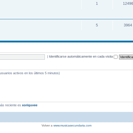
1
1249
5
3964
|
Identificarse automáticamente en cada visita
 usuarios activos en los últimos 5 minutos)
ás reciente es
xoriquvee
Volver a
www.musicasecundaria.com