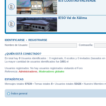
IES LOUSTAU-VALVERDE
IESO Val de Xálima
IDENTIFICARSE
•
REGISTRARSE
Nombre de Usuario:
Contraseña:
¿QUIÉN ESTÁ CONECTADO?
En total hay
0
Usuarios identificados :: 0 registrado, 0 ocultos y 0 invitados (basados en
La mayor cantidad de usuarios identificados fue
1001
el
Usuarios registrados: No hay usuarios registrados visitando el Foro
Referencia:
Administradores
,
Moderadores globales
ESTADÍSTICAS
Mensajes totales
97639
• Temas totales
8
• Usuarios totales
55426
• Nuestro Miembro m
Índice general