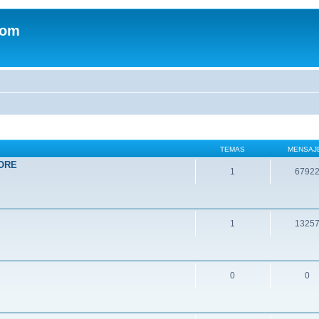
com
TEMAS
MENSAJ
ORE
1
6792
1
1325
0
0