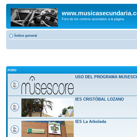
www.musicasecundaria.
Foro de los centros asociados a la página.
Índice general
FORO
USO DEL PROGRAMA MUSESC
IES CRISTÓBAL LOZANO
IES La Arboleda