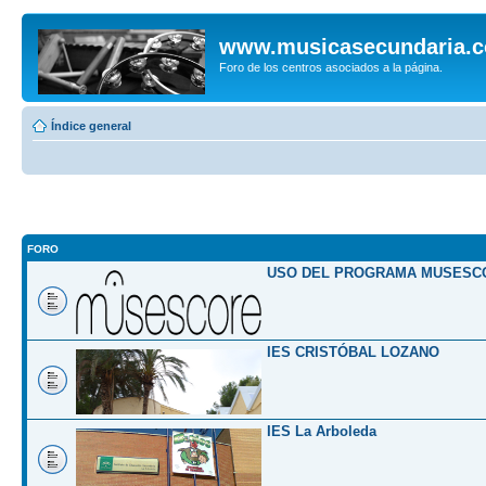
www.musicasecundaria.
Foro de los centros asociados a la página.
Índice general
FORO
USO DEL PROGRAMA MUSESC
IES CRISTÓBAL LOZANO
IES La Arboleda