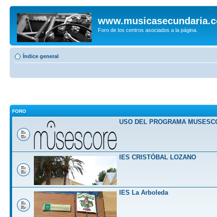
www.musicasecundaria.
Foro de los centros asociados a la página.
Índice general
FORO
USO DEL PROGRAMA MUSESC
IES CRISTÓBAL LOZANO
IES La Arboleda