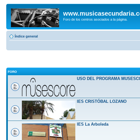
www.musicasecundaria.
Foro de los centros asociados a la página.
Índice general
FORO
USO DEL PROGRAMA MUSESC
IES CRISTÓBAL LOZANO
IES La Arboleda