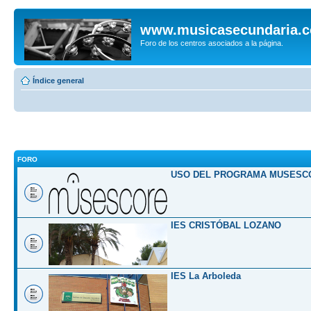
www.musicasecundaria.
Foro de los centros asociados a la página.
Índice general
FORO
USO DEL PROGRAMA MUSESC
IES CRISTÓBAL LOZANO
IES La Arboleda