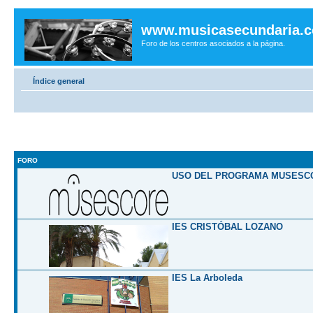
www.musicasecundaria.
Foro de los centros asociados a la página.
Índice general
FORO
USO DEL PROGRAMA MUSESC
IES CRISTÓBAL LOZANO
IES La Arboleda