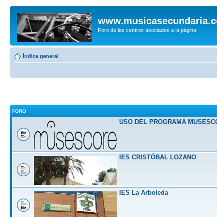
www.musicasecundaria.
Foro de los centros asociados a la página.
Índice general
FORO
USO DEL PROGRAMA MUSESC
IES CRISTÓBAL LOZANO
IES La Arboleda