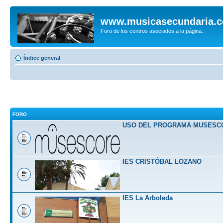
www.musicasecundaria.
Foro de los centros asociados a la página.
Índice general
FORO
USO DEL PROGRAMA MUSESC
IES CRISTÓBAL LOZANO
IES La Arboleda