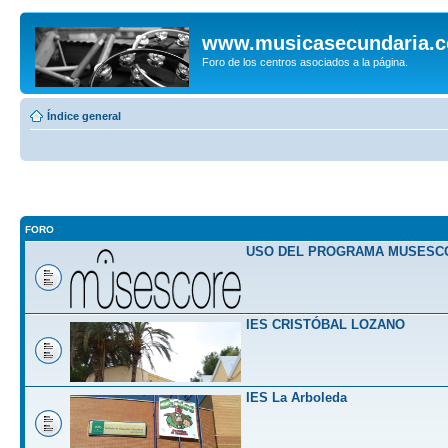
www.musicasecundaria.
Foro de los centros asociados a la página.
Índice general
FORO
USO DEL PROGRAMA MUSESC
IES CRISTÓBAL LOZANO
IES La Arboleda