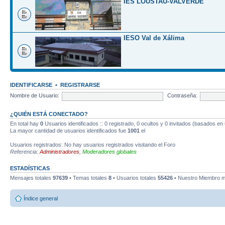
IES LOUSTAU-VALVERDE
IESO Val de Xálima
IDENTIFICARSE
•
REGISTRARSE
Nombre de Usuario:
Contraseña:
¿QUIÉN ESTÁ CONECTADO?
En total hay
0
Usuarios identificados :: 0 registrado, 0 ocultos y 0 invitados (basados en
La mayor cantidad de usuarios identificados fue
1001
el
Usuarios registrados: No hay usuarios registrados visitando el Foro
Referencia:
Administradores
,
Moderadores globales
ESTADÍSTICAS
Mensajes totales
97639
• Temas totales
8
• Usuarios totales
55426
• Nuestro Miembro m
Índice general