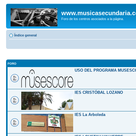
www.musicasecundaria.
Foro de los centros asociados a la página.
Índice general
FORO
USO DEL PROGRAMA MUSESC
IES CRISTÓBAL LOZANO
IES La Arboleda