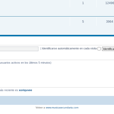
1
1249
5
3964
|
Identificarse automáticamente en cada visita
 usuarios activos en los últimos 5 minutos)
ás reciente es
xoriquvee
Volver a
www.musicasecundaria.com