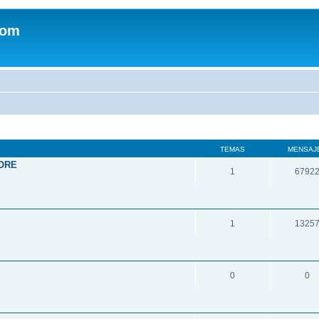
com
TEMAS
MENSAJ
ORE
1
6792
1
1325
0
0