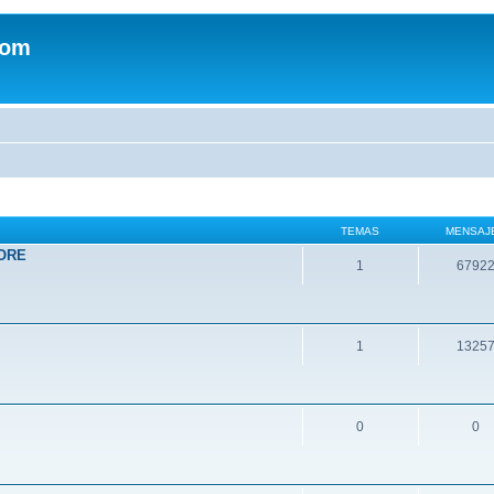
com
TEMAS
MENSAJ
ORE
1
6792
1
1325
0
0