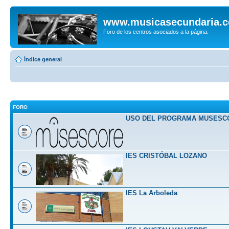
www.musicasecundaria.
Foro de los centros asociados a la página.
Índice general
FORO
USO DEL PROGRAMA MUSESC
IES CRISTÓBAL LOZANO
IES La Arboleda