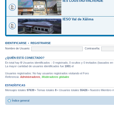
IES LOUSTAU-VALVERDE
IESO Val de Xálima
IDENTIFICARSE
•
REGISTRARSE
Nombre de Usuario:
Contraseña:
¿QUIÉN ESTÁ CONECTADO?
En total hay
0
Usuarios identificados :: 0 registrado, 0 ocultos y 0 invitados (basados en
La mayor cantidad de usuarios identificados fue
1001
el
Usuarios registrados: No hay usuarios registrados visitando el Foro
Referencia:
Administradores
,
Moderadores globales
ESTADÍSTICAS
Mensajes totales
97639
• Temas totales
8
• Usuarios totales
55426
• Nuestro Miembro m
Índice general