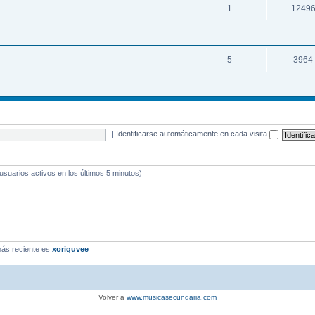
1
1249
5
3964
|
Identificarse automáticamente en cada visita
 usuarios activos en los últimos 5 minutos)
ás reciente es
xoriquvee
Volver a
www.musicasecundaria.com